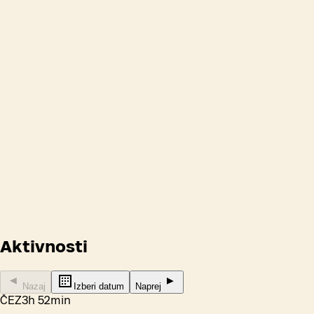
Odpiralni časi
Aktivnosti
Nazaj
Izberi datum
Naprej
ČEZ
3h 52min