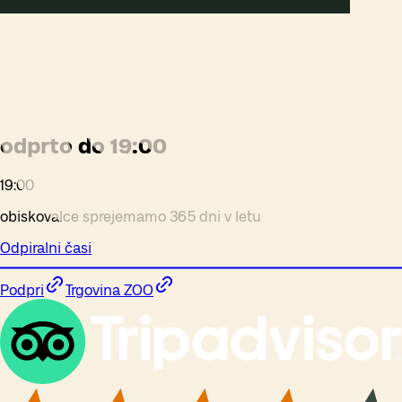
odprto do 19:00
19:00
obiskovalce sprejemamo 365 dni v letu
Odpiralni časi
Podpri
Trgovina ZOO