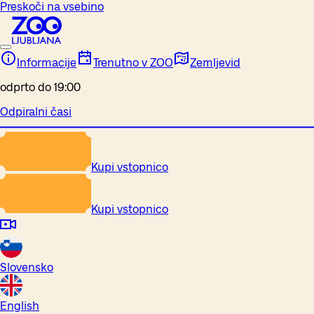
Preskoči na vsebino
Informacije
Trenutno v ZOO
Zemljevid
odprto do 19:00
Odpiralni časi
Kupi vstopnico
Kupi vstopnico
Slovensko
English