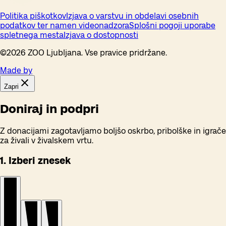
Politika piškotkov
Izjava o varstvu in obdelavi osebnih
podatkov ter namen videonadzora
Splošni pogoji uporabe
spletnega mesta
Izjava o dostopnosti
©
2026
ZOO Ljubljana. Vse pravice pridržane.
Made by
Zapri
Doniraj in podpri
Z donacijami zagotavljamo boljšo oskrbo, pribolške in igrače
za živali v živalskem vrtu.
1. Izberi znesek