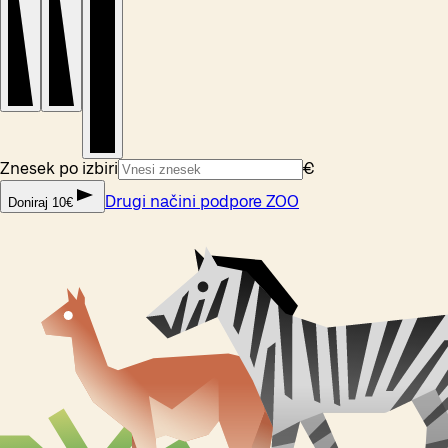
Znesek po izbiri
€
Drugi načini podpore ZOO
Doniraj 10€