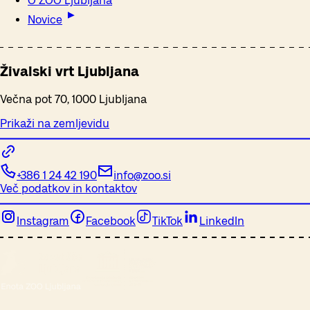
O ZOO Ljubljana
Novice
Živalski vrt Ljubljana
Večna pot 70, 1000 Ljubljana
Prikaži na zemljevidu
+386 1 24 42 190
info@zoo.si
Več podatkov in kontaktov
Instagram
Facebook
TikTok
LinkedIn