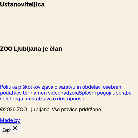
Ustanoviteljica
ZOO Ljubljana je član
Politika piškotkov
Izjava o varstvu in obdelavi osebnih
podatkov ter namen videonadzora
Splošni pogoji uporabe
spletnega mesta
Izjava o dostopnosti
©
2026
ZOO Ljubljana. Vse pravice pridržane.
Made by
Zapri