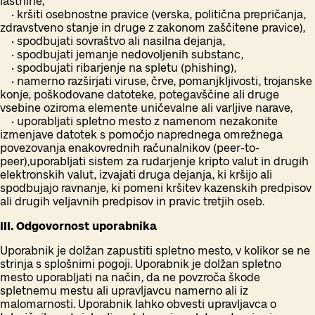
lastnine,
• kršiti osebnostne pravice (verska, politična prepričanja,
zdravstveno stanje in druge z zakonom zaščitene pravice),
• spodbujati sovraštvo ali nasilna dejanja,
• spodbujati jemanje nedovoljenih substanc,
• spodbujati ribarjenje na spletu (phishing),
• namerno razširjati viruse, črve, pomanjkljivosti, trojanske
konje, poškodovane datoteke, potegavščine ali druge
vsebine oziroma elemente uničevalne ali varljive narave,
• uporabljati spletno mesto z namenom nezakonite
izmenjave datotek s pomočjo naprednega omrežnega
povezovanja enakovrednih računalnikov (peer-to-
peer),uporabljati sistem za rudarjenje kripto valut in drugih
elektronskih valut, izvajati druga dejanja, ki kršijo ali
spodbujajo ravnanje, ki pomeni kršitev kazenskih predpisov
ali drugih veljavnih predpisov in pravic tretjih oseb.
III. Odgovornost uporabnika
Uporabnik je dolžan zapustiti spletno mesto, v kolikor se ne
strinja s splošnimi pogoji. Uporabnik je dolžan spletno
mesto uporabljati na način, da ne povzroča škode
spletnemu mestu ali upravljavcu namerno ali iz
malomarnosti. Uporabnik lahko obvesti upravljavca o