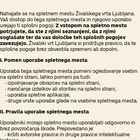
Nahajate se na spletnem mestu Živalskega vrta Ljubljana.
Vaš dostop do tega spletnega mesta in njegovo uporabo
urejajo ti splošni pogoji.
Z vstopom na spletno mesto
potrjujete, da ste z njimi seznanjeni, da z njimi
soglašate ter da vas določbe teh splošnih pogojev
zavezujejo.
Živalski vrt Ljubljana si pridržuje pravico, da te
splošne pogoje brez obvestila spremeni ali dopolni.
I. Pomen uporabe spletnega mesta
Uporaba tega spletnega mesta pomeni ogledovanje vsebin
na spletni strani, lahko pomeni pa tudi:
• izpolnjevanje obrazcev na spletni strani,
• naročanje izdelkov ali storitev na spletni strani,
• uporaba spletne aplikacije,
• druge vrste uporabe glede na vsebine spletnega mesta.
II. Pravila uporabe spletnega mesta
Uporabniki morajo spletno mesto uporabljati odgovorno in
brez povzročanja škode. Prepovedano je:
• kršiti avtorske pravice in druge pravice intelektualne