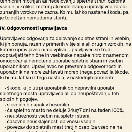
tehničnih motnjah ali nedelovanju spletne strani oziroma
vsebin, v kolikor motenj ali nedelovanja upravljavec zaradi
zunanjih vzrokov ne zazna. Ko mu lahko nastane škoda, pa
je to dolžan nemudoma storiti.
IV. Odgovornosti upravljavca
Upravljavec odgovarja za delovanje spletne strani in vsebin,
ki jih ponuja, razen v primerih višje sile ali drugih vzrokih, na
katere upravljavec nima vpliva. Upravljavec se trudi
odpravljati tehnične in vsebinske napake hitro z namenom
omogočanja nemotene uporabe spletne strani in vsebin
uporabnikom. Upravljavec ne prevzema odgovornosti in
uporabnik ne more zahtevati morebitnega povračila škode,
ki bi mu lahko iz tega nastala, v naslednjih primerih:
• škode, ki jo utrpi uporabnik ob nepravilni uporabi
spletnega mesta upravljavca ali ob neupoštevanju teh
splošnih pogojev,
• slovničnih napak v besedilih,
• če spletno mesto ne deluje 24ur/7 dni na teden 100%,
• neustreznosti vsebin na spletni strani,
• časovne neusklajenosti ob vnosu vsebin
• povezav do spletnih mest tretjih oseb (za vsebine na