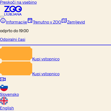
Preskoči na vsebino
Informacije
Trenutno v ZOO
Zemljevid
odprto do 19:00
Odpiralni časi
Kupi vstopnico
Kupi vstopnico
Slovensko
English