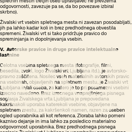
spletnih mestih tretjih oseb upravljavec ne prevzema
odgovornosti, zavezuje pa se, da bo povezave izbiral
skrbno).
Živalski vrt vsebin spletnega mesta ni zavezan posodabljati,
jih pa lahko kadar koli in brez predhodnega obvestila
spremeni. Živalski vrt si tako pridržuje pravico do
spreminjanja in dopolnjevanja vsebin.
V. Avtorske pravice in druge pravice intelektualne
lastnine
Celotna vsebina spletnega mesta (fotografije, filmi,
besedila, zvoki, logo Živalski vrt Ljubljana itd.), je avtorsko-
pravno zaščitena. Nosilec vseh materialnih avtorskih pravic
na vsebinah, objavljenih na spletnem mestu, je Živalski vrt
Ljubljana in/ali oseba, za katero je to pri posamezni vsebini
izrecno navedeno. Brez izrecnega vnaprejšnjega pisnega
soglasja Živalskega vrta Ljubljana je prepovedana
kakršnakoli uporaba katerekoli vsebine, objavljene na
spletnem mestu, za kakršenkoli namen, razen za oseben
ogled uporabnika ali kot referenca. Zloraba lahko pomeni
kaznivo dejanje in ima lahko za posledico materialno
odgovornost uporabnika. Brez predhodnega pisnega