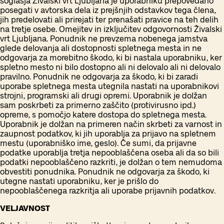
soglasja Živalski vrt Ljubljana je uporabniku prepovedano
posegati v avtorska dela iz prejšnjih odstavkov tega člena,
jih predelovati ali prirejati ter prenašati pravice na teh delih
na tretje osebe. Omejitev in izključitev odgovornosti Živalski
vrt Ljubljana. Ponudnik ne prevzema nobenega jamstva
glede delovanja ali dostopnosti spletnega mesta in ne
odgovarja za morebitno škodo, ki bi nastala uporabniku, ker
spletno mesto ni bilo dostopno ali ni delovalo ali ni delovalo
pravilno. Ponudnik ne odgovarja za škodo, ki bi zaradi
uporabe spletnega mesta utegnila nastati na uporabnikovi
strojni, programski ali drugi opremi. Uporabnik je dolžan
sam poskrbeti za primerno zaščito (protivirusno ipd.)
opreme, s pomočjo katere dostopa do spletnega mesta.
Uporabnik je dolžan na primeren način skrbeti za varnost in
zaupnost podatkov, ki jih uporablja za prijavo na spletnem
mestu (uporabniško ime, geslo). Če sumi, da prijavne
podatke uporablja tretja nepooblaščena oseba ali da so bili
podatki nepooblaščeno razkriti, je dolžan o tem nemudoma
obvestiti ponudnika. Ponudnik ne odgovarja za škodo, ki
utegne nastati uporabniku, ker je prišlo do
nepooblaščenega razkritja ali uporabe prijavnih podatkov.
VELJAVNOST