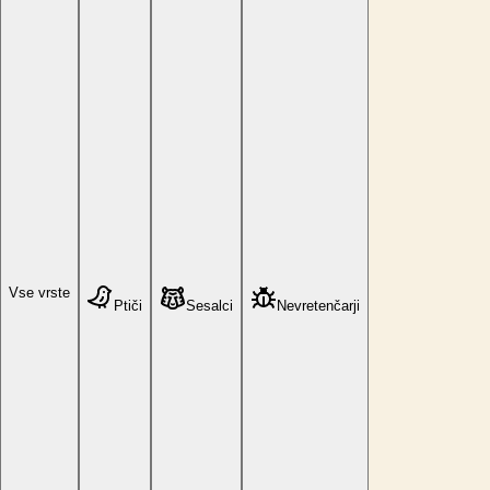
Vse vrste
Ptiči
Sesalci
Nevretenčarji