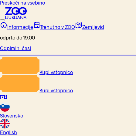
Preskoči na vsebino
Informacije
Trenutno v ZOO
Zemljevid
odprto do 19:00
Odpiralni časi
Kupi vstopnico
Kupi vstopnico
Slovensko
English