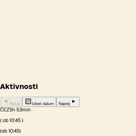
Aktivnosti
Nazaj
Izberi datum
Naprej
ČEZ
5h 53min
(
ob
10:45
)
(
ob
10:45
)