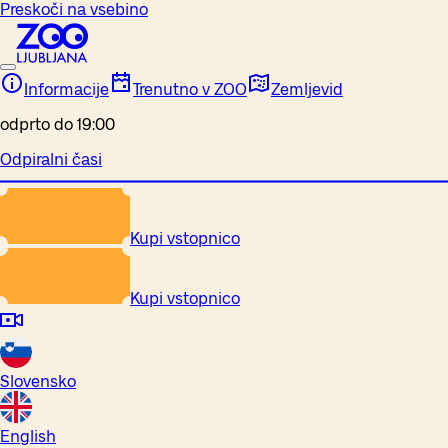
Preskoči na vsebino
Informacije
Trenutno v ZOO
Zemljevid
odprto do 19:00
Odpiralni časi
Kupi vstopnico
Kupi vstopnico
Slovensko
English