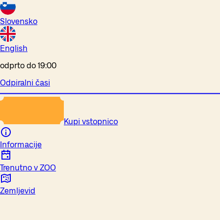
Slovensko
English
odprto do 19:00
Odpiralni časi
Kupi vstopnico
Informacije
Trenutno v ZOO
Zemljevid