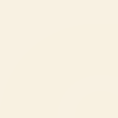
Za medije
Ohranjanje narave
O ZOO Ljubljana
Novice
odprto do 19:00
Odpiralni časi
Kupi vstopnico