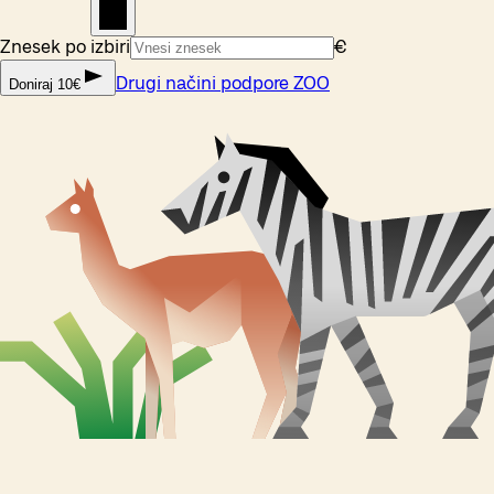
Znesek po izbiri
€
Drugi načini podpore ZOO
Doniraj 10€