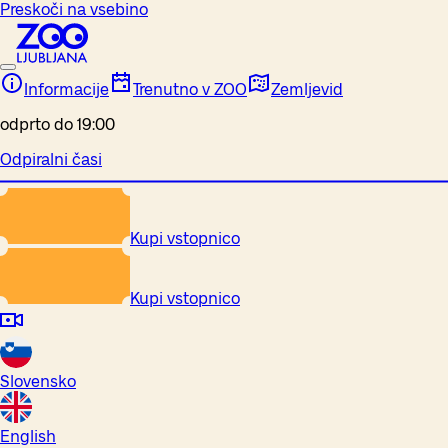
Preskoči na vsebino
Informacije
Trenutno v ZOO
Zemljevid
odprto do 19:00
Odpiralni časi
Kupi vstopnico
Kupi vstopnico
Slovensko
English