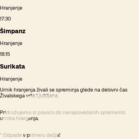
Hranjenje
17:30
Šimpanz
Hranjenje
18:15
Surikata
Hranjenje
Urnik hranjenja živali se spreminja glede na delovni čas
Živalskega vrta Ljubljana.
Pridružujemo si pravico do nenapovedanih sprememb
urnika hranjenja.
* Odpade v primeru dežja!