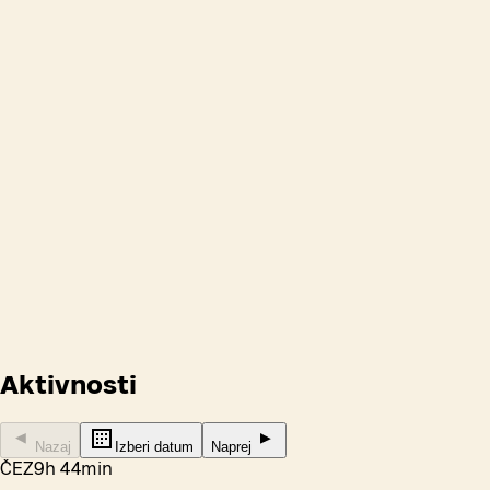
Odpiralni časi
Aktivnosti
Nazaj
Izberi datum
Naprej
ČEZ
9h 44min