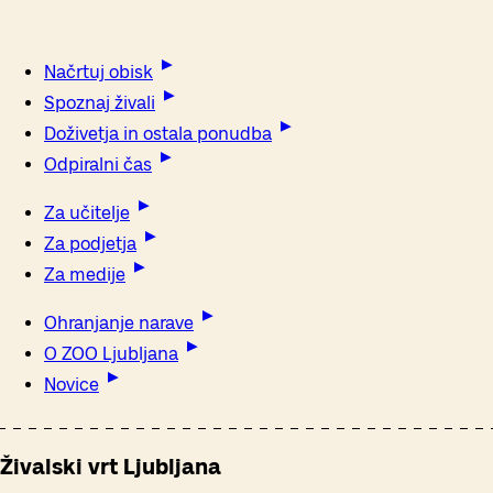
Načrtuj obisk
Spoznaj živali
Doživetja in ostala ponudba
Odpiralni čas
Za učitelje
Za podjetja
Za medije
Ohranjanje narave
O ZOO Ljubljana
Novice
Živalski vrt Ljubljana