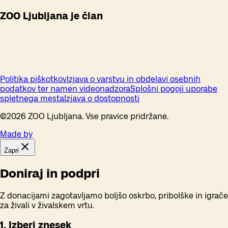
ZOO Ljubljana je član
Politika piškotkov
Izjava o varstvu in obdelavi osebnih
podatkov ter namen videonadzora
Splošni pogoji uporabe
spletnega mesta
Izjava o dostopnosti
©
2026
ZOO Ljubljana. Vse pravice pridržane.
Made by
Zapri
Doniraj in podpri
Z donacijami zagotavljamo boljšo oskrbo, pribolške in igrače
za živali v živalskem vrtu.
1. Izberi znesek