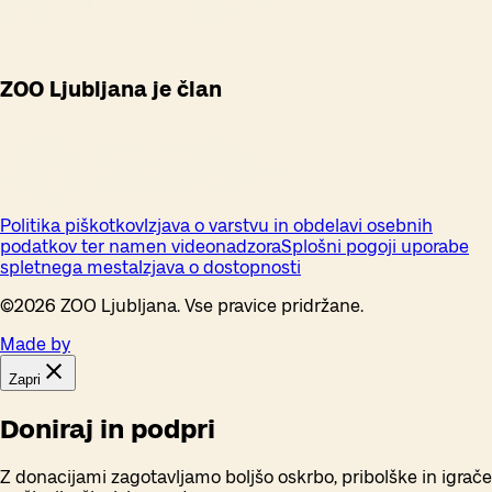
ZOO Ljubljana je član
Politika piškotkov
Izjava o varstvu in obdelavi osebnih
podatkov ter namen videonadzora
Splošni pogoji uporabe
spletnega mesta
Izjava o dostopnosti
©
2026
ZOO Ljubljana. Vse pravice pridržane.
Made by
Zapri
Doniraj in podpri
Z donacijami zagotavljamo boljšo oskrbo, pribolške in igrače