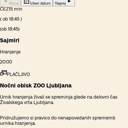
Nazaj
Izberi datum
Naprej
ČEZ
15 min
(
ob
18:45
)
(
ob
18:45
)
Sajmiri
Hranjenje
20:00
PLAČLJIVO
Nočni obisk ZOO Ljubljana
Urnik hranjenja živali se spreminja glede na delovni čas
Živalskega vrta Ljubljana.
Pridružujemo si pravico do nenapovedanih sprememb
urnika hranjenja.