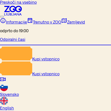
Preskoči na vsebino
Informacije
Trenutno v ZOO
Zemljevid
odprto do 19:00
Odpiralni časi
Kupi vstopnico
Kupi vstopnico
Slovensko
English