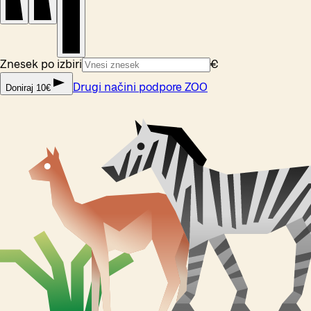
Znesek po izbiri
€
Drugi načini podpore ZOO
Doniraj 10€