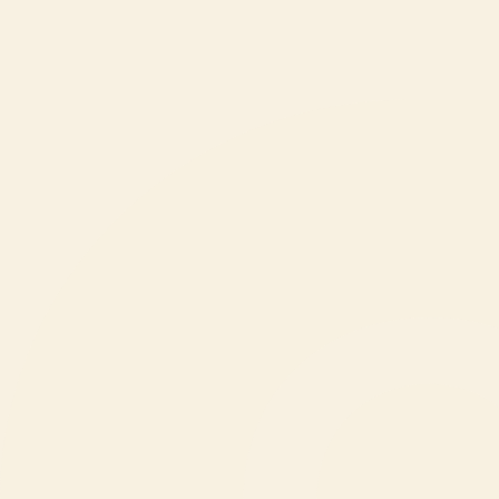
Za medije
Ohranjanje narave
O ZOO Ljubljana
Novice
odprto do 19:00
Odpiralni časi
Kupi vstopnico