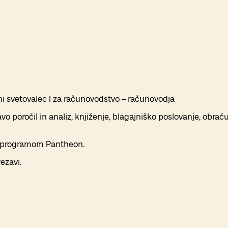
čni svetovalec I za računovodstvo – računovodja
 poročil in analiz, knjiženje, blagajniško poslovanje, obračun
 s programom Pantheon.
ezavi.