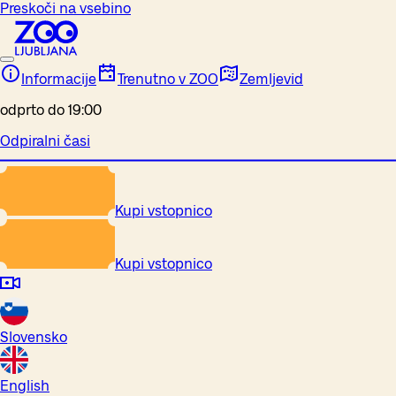
Preskoči na vsebino
Informacije
Trenutno v ZOO
Zemljevid
odprto do 19:00
Odpiralni časi
Kupi vstopnico
Kupi vstopnico
Slovensko
English