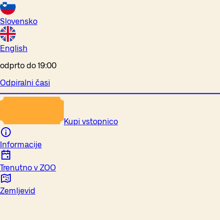
Slovensko
English
odprto do 19:00
Odpiralni časi
Kupi vstopnico
Informacije
Trenutno v ZOO
Zemljevid