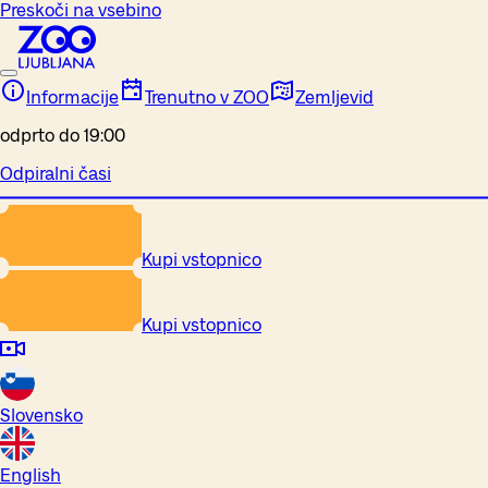
Preskoči na vsebino
Informacije
Trenutno v ZOO
Zemljevid
odprto do 19:00
Odpiralni časi
Kupi vstopnico
Kupi vstopnico
Slovensko
English