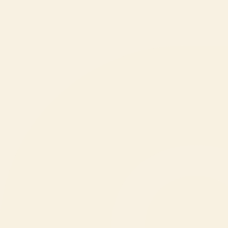
Za medije
Ohranjanje narave
O ZOO Ljubljana
Novice
odprto do 19:00
Odpiralni časi
Kupi vstopnico