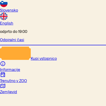
Slovensko
English
odprto do 19:00
Odpiralni časi
Kupi vstopnico
Informacije
Trenutno v ZOO
Zemljevid