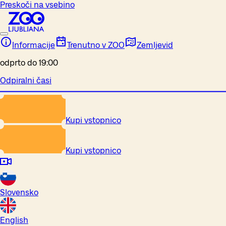
Preskoči na vsebino
Informacije
Trenutno v ZOO
Zemljevid
odprto do 19:00
Odpiralni časi
Kupi vstopnico
Kupi vstopnico
Slovensko
English