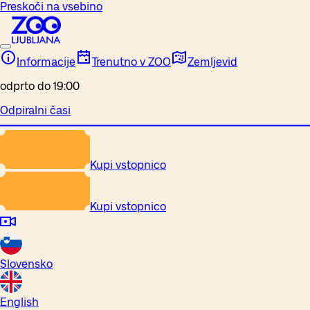
Preskoči na vsebino
Informacije
Trenutno v ZOO
Zemljevid
odprto do 19:00
Odpiralni časi
Kupi vstopnico
Kupi vstopnico
Slovensko
English