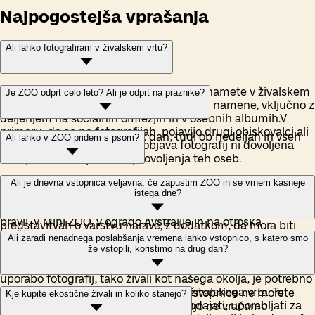
Najpogostejša vprašanja
Ali lahko fotografiram v živalskem vrtu?
Osebna uporaba:
Fotografije, ki jih posnamete v živalskem
Je ZOO odprt celo leto? Ali je odprt na praznike?
vrtu, lahko prosto uporabljate za osebne namene, vključno z
deljenjem na socialnih omrežjih in v osebnih albumih.V
primeru, da se na fotografijah pojavijo drugi obiskovalci ali
Živalski vrt Ljubljana je vsak dan, tudi ob nedeljah in vseh
Ali lahko v ZOO pridem s psom?
zaposleni v živalskem vrtu, objava fotografij ni dovoljena
praznikih.
brez predhodne privolitve/dovoljenja teh oseb.
Lepo vzgojeni psi so v našem živalskem vrtu dobrodošli,
Ali je dnevna vstopnica veljavna, če zapustim ZOO in se vrnem kasneje
I
zobraževalni in nekomercialni nameni:
Uporaba
istega dne?
zanje pa je treba kupiti vstopnico. Na povodcu jih morate
fotografij je dovoljena za izobraževalne ali nekomercialne
imeti ves čas obiska ter se držati bontona in varnostnih
namene, na primer v šolskih projektih ali nekomercialnih
pravil. V Mini ZOO, v ogrado Avstralije in na otroška
predstavitvah o varstvu narave, z dodatkom, da mora biti
igrišča ne smejo vstopati.
Ne, dnevna vstopnica je veljavna za en vstop. Živalski vrt
jasno navedeno, kje so bile fotografije posnete.
Ali zaradi nenadnega poslabšanja vremena lahko vstopnico, s katero smo
že vstopili, koristimo na drug dan?
lahko za kratek čas zapustite in se vanj vrnete, če ste npr.
kaj pozabili v avtomobilu (na to prej opozorite pri blagajni).
Komericalna uporaba:
Za kakršnokoli komercialno
uporabo fotografij, tako živali kot našega okolja, je potrebno
predhodno pisno dovoljenje našega živalskega vrta. To
Ne, v primeru poslabšanja vremena vstopnice ne morete
Kje kupite ekostične živali in koliko stanejo?
pomeni, da fotografij ni dovoljeno prodajati, uporabljati za
"prenesti" na drug dan. Prav tako zanjo ne vračamo