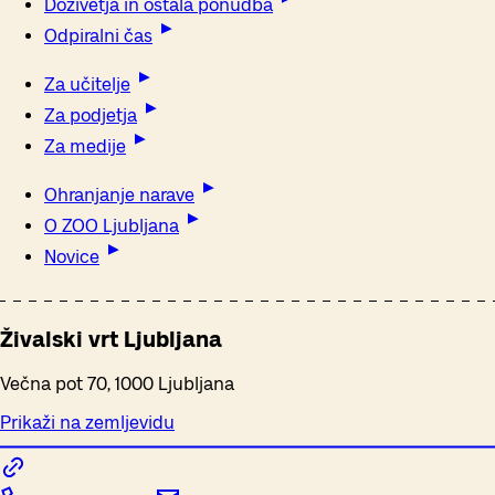
Doživetja in ostala ponudba
Odpiralni čas
Za učitelje
Za podjetja
Za medije
Ohranjanje narave
O ZOO Ljubljana
Novice
Živalski vrt Ljubljana
Večna pot 70, 1000 Ljubljana
Prikaži na zemljevidu