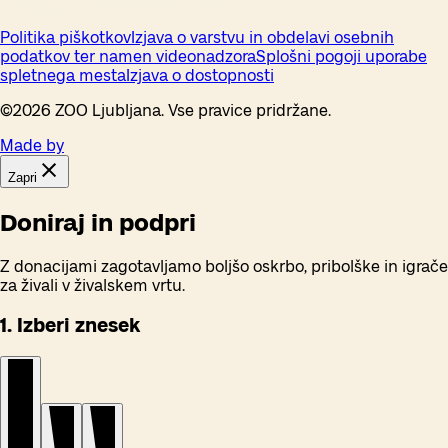
Politika piškotkov
Izjava o varstvu in obdelavi osebnih
podatkov ter namen videonadzora
Splošni pogoji uporabe
spletnega mesta
Izjava o dostopnosti
©
2026
ZOO Ljubljana. Vse pravice pridržane.
Made by
Zapri
Doniraj in podpri
Z donacijami zagotavljamo boljšo oskrbo, pribolške in igrače
za živali v živalskem vrtu.
1. Izberi znesek