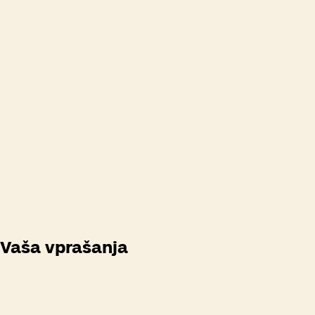
Odpiralni časi
Vaša vprašanja